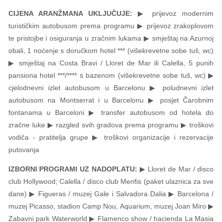
CIJENA ARANŽMANA UKLJUČUJE:
▶ prijevoz modernim
turističkim autobusom prema programu ▶ prijevoz zrakoplovom
te pristojbe i osiguranja u zračnim lukama ▶ smještaj na Azurnoj
obali, 1 noćenje s doručkom hotel *** (višekrevetne sobe tuš, wc)
▶ smještaj na Costa Bravi / Lloret de Mar ili Calella, 5 punih
pansiona hotel ***/**** s bazenom (višekrevetne sobe tuš, wc) ▶
cjelodnevni izlet autobusom u Barcelonu ▶ poludnevni izlet
autobusom na Montserrat i u Barcelonu ▶ posjet Čarobnim
fontanama u Barceloni ▶ transfer autobusom od hotela do
zračne luke ▶ razgled svih gradova prema programu ▶ troškovi
vodiča - pratitelja grupe ▶ troškovi organizacije i rezervacije
putovanja
IZBORNI PROGRAMI UZ NADOPLATU:
▶ Lloret de Mar / disco
club Hollywood; Calella / disco club Menfis (paket ulaznica za sve
dane) ▶ Figueras / muzej Gale i Salvadora Dalia ▶ Barcelona /
muzej Picasso, stadion Camp Nou, Aquarium, muzej Joan Miro ▶
Zabavni park Waterworld ▶ Flamenco show / hacienda La Masia