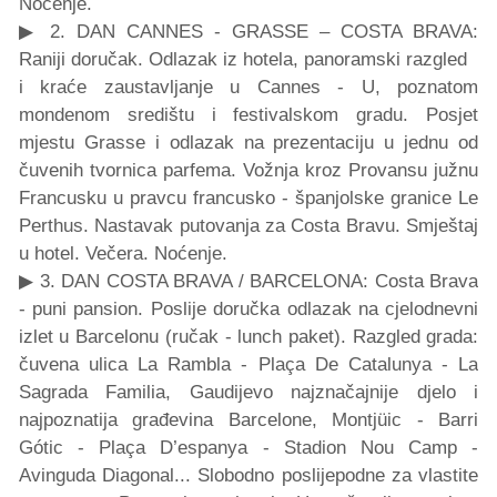
Noćenje.
▶ 2. DAN CANNES - GRASSE – COSTA BRAVA:
Raniji doručak. Odlazak iz hotela, panoramski razgled
i kraće zaustavljanje u Cannes - U, poznatom
mondenom središtu i festivalskom gradu. Posjet
mjestu Grasse i odlazak na prezentaciju u jednu od
čuvenih tvornica parfema. Vožnja kroz Provansu južnu
Francusku u pravcu francusko - španjolske granice Le
Perthus. Nastavak putovanja za Costa Bravu. Smještaj
u hotel. Večera. Noćenje.
▶ 3. DAN COSTA BRAVA / BARCELONA: Costa Brava
- puni pansion. Poslije doručka odlazak na cjelodnevni
izlet u Barcelonu (ručak - lunch paket). Razgled grada:
čuvena ulica La Rambla - Plaça De Catalunya - La
Sagrada Familia, Gaudijevo najznačajnije djelo i
najpoznatija građevina Barcelone, Montjüic - Barri
Gótic - Plaça D’espanya - Stadion Nou Camp -
Avinguda Diagonal... Slobodno poslijepodne za vlastite