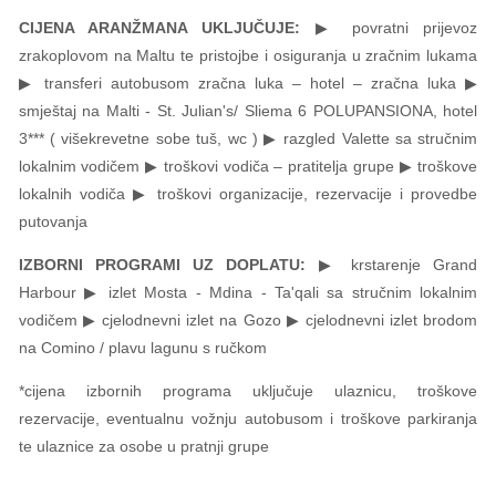
CIJENA ARANŽMANA UKLJUČUJE:
▶ povratni prijevoz
zrakoplovom na Maltu te pristojbe i osiguranja u zračnim lukama
▶ transferi autobusom zračna luka – hotel – zračna luka ▶
smještaj na Malti - St. Julian's/ Sliema 6 POLUPANSIONA, hotel
3*** ( višekrevetne sobe tuš, wc ) ▶ razgled Valette sa stručnim
lokalnim vodičem ▶ troškovi vodiča – pratitelja grupe ▶ troškove
lokalnih vodiča ▶ troškovi organizacije, rezervacije i provedbe
putovanja
IZBORNI PROGRAMI UZ DOPLATU:
▶ krstarenje Grand
Harbour ▶ izlet Mosta - Mdina - Ta'qali sa stručnim lokalnim
vodičem ▶ cjelodnevni izlet na Gozo ▶ cjelodnevni izlet brodom
na Comino / plavu lagunu s ručkom
*cijena izbornih programa uključuje ulaznicu, troškove
rezervacije, eventualnu vožnju autobusom i troškove parkiranja
te ulaznice za osobe u pratnji grupe