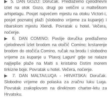
▶ 5. DAN GOZO: Doručak. Predlažemo cjelodnevni
izlet na otok Gozo, drugi po veličini u malteškom
arhipelagu. Posjet najvećem mjestu na otoku Victori-i,
posjet poznatoj plaži (slobodno vrijeme za kupanje) i
ribarskom mjestu Xlendi. Povratak u hotel. Večera,
noćenje.
▶ 6. DAN COMINO: Poslije doručka predlažemo
cjelodnevni izlet brodom na otočić Comino; krstarenje
brodom do otočića Comino, ručak na brodu i slobodno
vrijeme za kupanje u 'Plavoj Laguni' gdje se nalaze
najljepše plaže na Malti s kristalno čistim morem
tirkizne boje. Povratak u hotel. Večera, noćenje.
▶ 7. DAN MALTA/LUQA - HRVATSKA: Doručak.
Slobodno vrijeme do polaska za zračnu luku Luqa.
Povratak zrakoplovom na direktnom charter-letu za
Hrvatsku.