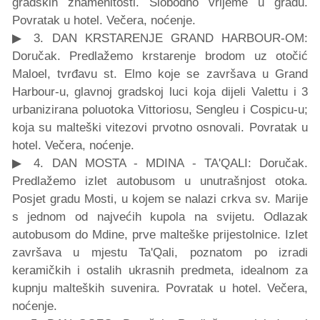
gradskih znamenitosti. Slobodno vrijeme u gradu.
Povratak u hotel. Večera, noćenje.
▶ 3. DAN KRSTARENJE GRAND HARBOUR-OM:
Doručak. Predlažemo krstarenje brodom uz otočić
Maloel, tvrđavu st. Elmo koje se završava u Grand
Harbour-u, glavnoj gradskoj luci koja dijeli Valettu i 3
urbanizirana poluotoka Vittoriosu, Sengleu i Cospicu-u;
koja su malteški vitezovi prvotno osnovali. Povratak u
hotel. Večera, noćenje.
▶ 4. DAN MOSTA - MDINA - TA'QALI: Doručak.
Predlažemo izlet autobusom u unutrašnjost otoka.
Posjet gradu Mosti, u kojem se nalazi crkva sv. Marije
s jednom od najvećih kupola na svijetu. Odlazak
autobusom do Mdine, prve malteške prijestolnice. Izlet
završava u mjestu Ta'Qali, poznatom po izradi
keramičkih i ostalih ukrasnih predmeta, idealnom za
kupnju malteških suvenira. Povratak u hotel. Večera,
noćenje.