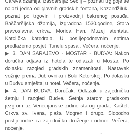
Careva džamija, Baščaršija: Sebilj – poznati trg gdje se
nalazi jedna od glavnih gradskih fontana, Kazandžiluk,
poznat po trgovini i proizvodnji bakrenog posuđa,
Baščaršijska džamija, izgrađena 1530.godine, Stara
pravoslavna crkva, Morića Han, Muzej atentata,
Katolička katedrala. U poslijepodnevnim satima
predlažemo posjet ‘Tunelu spasa’. Večera, noćenje.
▶ 3. DAN SARAJEVO - MOSTAR - BUDVA: Nakon
doručka odjava iz hotela te odlazak u Mostar. Po
dolasku razgled gradskih znamenitosti. Nastavak
vožnje prema Dubrovniku i Boki Kotorskoj. Po dolasku
u Budvu smještaj u hotel. Večera, noćenje.
▶ 4. DAN BUDVA: Doručak. Odlazak u zajedničku
šetnju i razgled Budve. Šetnja starom gradskom
jezgrom uz Venecijanske zidine starog grada, Kaštel,
Crkva sv. Ivana, plaža Mogren i drugo. Slobodno
poslijepodne za zajedničko druženje i odmor. Večera,
noćenje.