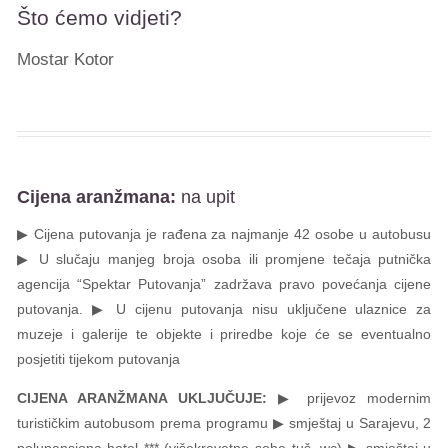
Što ćemo vidjeti?
Mostar Kotor
Cijena aranžmana:
na upit
▶ Cijena putovanja je rađena za najmanje 42 osobe u autobusu
▶ U slučaju manjeg broja osoba ili promjene tečaja putnička
agencija “Spektar Putovanja” zadržava pravo povećanja cijene
putovanja. ▶ U cijenu putovanja nisu uključene ulaznice za
muzeje i galerije te objekte i priredbe koje će se eventualno
posjetiti tijekom putovanja
CIJENA ARANŽMANA UKLJUČUJE:
▶ prijevoz modernim
turističkim autobusom prema programu ▶ smještaj u Sarajevu, 2
polupansiona hotel *** (višekrevetne sobe tuš, wc) ▶ smještaj u