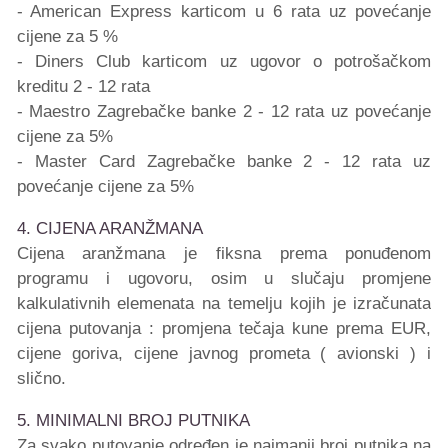
- American Express karticom u 6 rata uz povećanje
cijene za 5 %
- Diners Club karticom uz ugovor o potrošačkom
kreditu 2 - 12 rata
- Maestro Zagrebačke banke 2 - 12 rata uz povećanje
cijene za 5%
- Master Card Zagrebačke banke 2 - 12 rata uz
povećanje cijene za 5%
4. CIJENA ARANŽMANA
Cijena aranžmana je fiksna prema ponuđenom
programu i ugovoru, osim u slučaju promjene
kalkulativnih elemenata na temelju kojih je izračunata
cijena putovanja : promjena tečaja kune prema EUR,
cijene goriva, cijene javnog prometa ( avionski ) i
slično.
5. MINIMALNI BROJ PUTNIKA
Za svako putovanje određen je najmanji broj putnika na