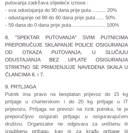
putovanja zadržava slijedeće iznose :
- sva odustajanja do 90 dana prije puta ......... 20%
- odustajanje od 89 do 60 dana prije puta ..... 50%
- 59 dana do 0 dana prije puta ...................... 100%
8. "SPEKTAR PUTOVANJA" SVIM PUTNICIMA
PREPORUČUJE SKLAPANJE POLICE OSIGURANJA
OD OTKAZA PUTOVANJA.
U SLUČAJU
ODUSTAJANJA BEZ UPLATE OSIGURANJA
STRIKTNO SE PRIMJENJUJE NAVEDENA SKALA U
ČLANCIMA 6. i 7.
9. PRTLJAGA
Putnik ima pravo na besplatan prijevoz do 15 kg
prtljage u charterskom i do 20 kg prtljage u IT
prijevozu. Prtljaga se prevozi na rizik putnika, te je
preporučljivo osigurati prtljagu u osiguravajućem
društvu. Organizator ne odgovara za uništenu ili
izgubljenu prtljagu, kao ni za krađu prtljage ili