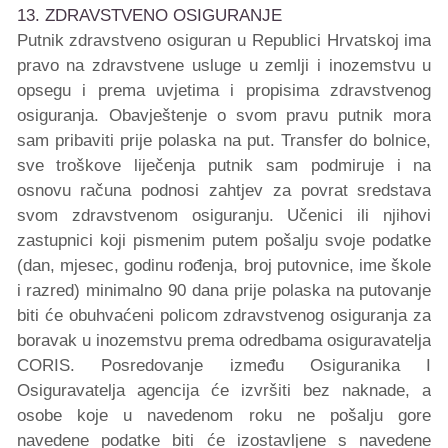
13. ZDRAVSTVENO OSIGURANJE
Putnik zdravstveno osiguran u Republici Hrvatskoj ima
pravo na zdravstvene usluge u zemlji i inozemstvu u
opsegu i prema uvjetima i propisima zdravstvenog
osiguranja. Obavještenje o svom pravu putnik mora
sam pribaviti prije polaska na put. Transfer do bolnice,
sve troškove liječenja putnik sam podmiruje i na
osnovu računa podnosi zahtjev za povrat sredstava
svom zdravstvenom osiguranju. Učenici ili njihovi
zastupnici koji pismenim putem pošalju svoje podatke
(dan, mjesec, godinu rođenja, broj putovnice, ime škole
i razred) minimalno 90 dana prije polaska na putovanje
biti će obuhvaćeni policom zdravstvenog osiguranja za
boravak u inozemstvu prema odredbama osiguravatelja
CORIS. Posredovanje između Osiguranika I
Osiguravatelja agencija će izvršiti bez naknade, a
osobe koje u navedenom roku ne pošalju gore
navedene podatke biti će izostavljene s navedene