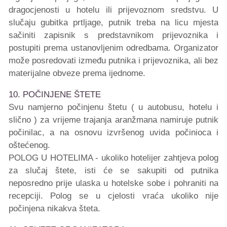
dragocjenosti u hotelu ili prijevoznom sredstvu. U
slučaju gubitka prtljage, putnik treba na licu mjesta
sačiniti zapisnik s predstavnikom prijevoznika i
postupiti prema ustanovljenim odredbama. Organizator
može posredovati između putnika i prijevoznika, ali bez
materijalne obveze prema ijednome.
10. POČINJENE ŠTETE
Svu namjerno počinjenu štetu ( u autobusu, hotelu i
slično ) za vrijeme trajanja aranžmana namiruje putnik
počinilac, a na osnovu izvršenog uvida počinioca i
oštećenog.
POLOG U HOTELIMA - ukoliko hotelijer zahtjeva polog
za slučaj štete, isti će se sakupiti od putnika
neposredno prije ulaska u hotelske sobe i pohraniti na
recepciji. Polog se u cjelosti vraća ukoliko nije
počinjena nikakva šteta.